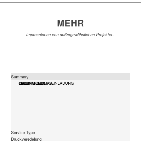
MEHR
Impressionen von außergewöhnlichen Projekten.
Summary
EDLE HOCHZEITSEINLADUNG
PHILIPP PLEIN
TECHNIKEN
GALERIE THOMAS
Service Type
Druckveredelung